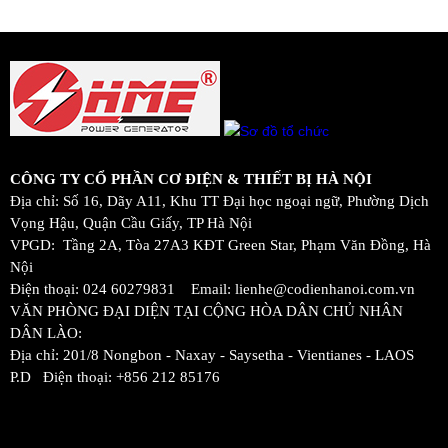
CÔNG TY CỔ PHẦN CƠ ĐIỆN & THIẾT BỊ HÀ NỘI
Địa chỉ: Số 16, Dãy A11, Khu TT Đại học ngoại ngữ, Phường Dịch
Vọng Hậu, Quận Cầu Giấy, TP Hà Nội
VPGD: Tầng 2A, Tòa 27A3 KĐT Green Star, Phạm Văn Đồng, Hà
Nội
Điện thoại: 024 60279831 Email: lienhe@codienhanoi.com.vn
VĂN PHÒNG ĐẠI DIỆN TẠI CỘNG HÒA DÂN CHỦ NHÂN
DÂN LÀO:
Địa chỉ: 201/8 Nongbon - Naxay - Saysetha - Vientianes - LAOS
P.D Điện thoại: +856 212 85176