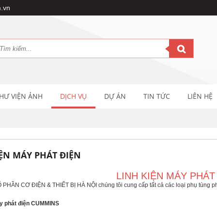
.vn
HƯ VIỆN ẢNH
DỊCH VỤ
DỰ ÁN
TIN TỨC
LIÊN HỆ
IỆN MÁY PHÁT ĐIỆN
LINH KIỆN MÁY PHÁT
HẦN CƠ ĐIỆN & THIẾT BỊ HÀ NỘI chúng tôi cung cấp tất cả các loại phụ tùng ph
y phát điện CUMMINS