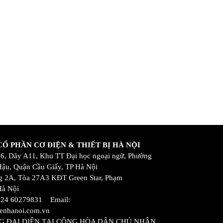
Ổ PHẦN CƠ ĐIỆN & THIẾT BỊ HÀ NỘI
 16, Dãy A11, Khu TT Đại học ngoại ngữ, Phường
ậu, Quận Cầu Giấy, TP Hà Nội
 2A, Tòa 27A3 KĐT Green Star, Phạm
Hà Nội
 024 60279831 Email:
enhanoi.com.vn
G ĐẠI DIỆN TẠI CỘNG HÒA DÂN CHỦ NHÂN