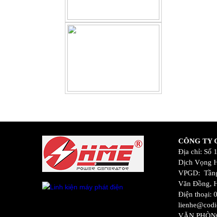
CÔNG TY C
Địa chỉ: Số
Dịch Vọng H
VPGD: Tầng
Văn Đồng, 
Điện thoại:
lienhe@codi
VĂN PHÒN