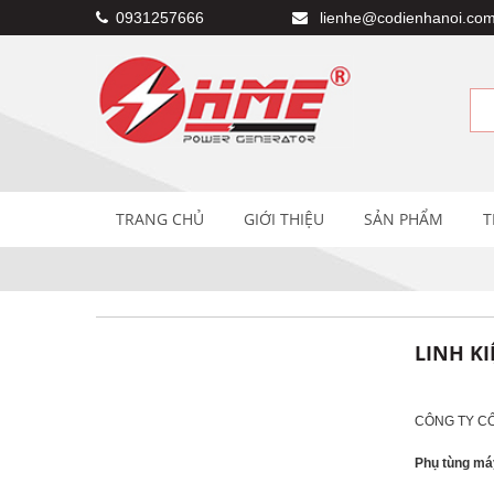
0931257666
lienhe@codienhanoi.com
TRANG CHỦ
GIỚI THIỆU
SẢN PHẨM
T
LINH K
CÔNG TY CỔ P
Phụ tùng má