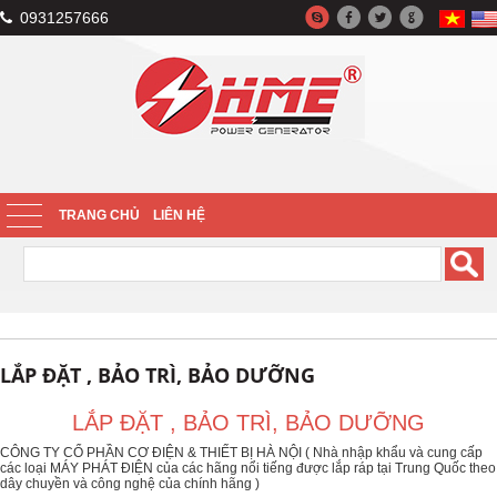
0931257666
TRANG CHỦ
LIÊN HỆ
LẮP ĐẶT , BẢO TRÌ, BẢO DƯỠNG
LẮP ĐẶT , BẢO TRÌ, BẢO DƯỠNG
CÔNG TY CỔ PHẦN CƠ ĐIỆN & THIẾT BỊ HÀ NỘI ( Nhà nhập khẩu và cung cấp
các loại MÁY PHÁT ĐIỆN của các hãng nổi tiếng được lắp ráp tại Trung Quốc theo
dây chuyền và công nghệ của chính hãng )