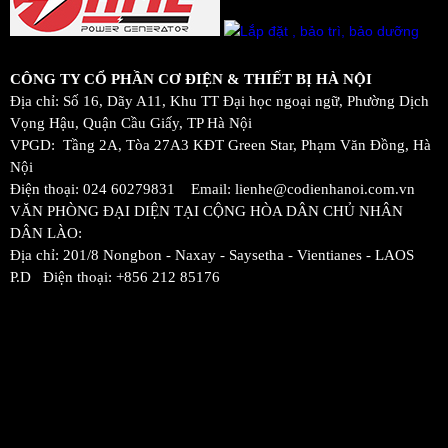
CÔNG TY CỔ PHẦN CƠ ĐIỆN & THIẾT BỊ HÀ NỘI
Địa chỉ: Số 16, Dãy A11, Khu TT Đại học ngoại ngữ, Phường Dịch
Vọng Hậu, Quận Cầu Giấy, TP Hà Nội
VPGD: Tầng 2A, Tòa 27A3 KĐT Green Star, Phạm Văn Đồng, Hà
Nội
Điện thoại: 024 60279831 Email: lienhe@codienhanoi.com.vn
VĂN PHÒNG ĐẠI DIỆN TẠI CỘNG HÒA DÂN CHỦ NHÂN
DÂN LÀO:
Địa chỉ: 201/8 Nongbon - Naxay - Saysetha - Vientianes - LAOS
P.D Điện thoại: +856 212 85176