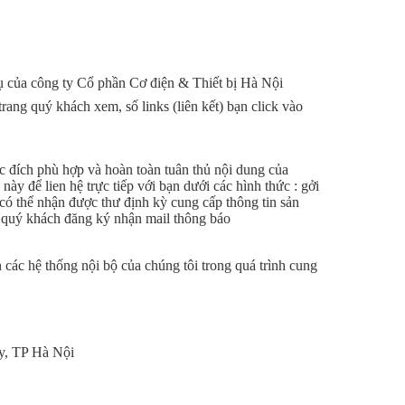
ụ của công ty Cổ phần Cơ điện & Thiết bị Hà Nội
trang quý khách xem, số links (liên kết) bạn click vào
c đích phù hợp và hoàn toàn tuân thủ nội dung của
ày để lien hệ trực tiếp với bạn dưới các hình thức : gởi
 có thể nhận được thư định kỳ cung cấp thông tin sản
ếu quý khách đăng ký nhận mail thông báo
 các hệ thống nội bộ của chúng tôi trong quá trình cung
y, TP Hà Nội