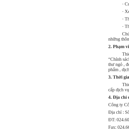
·
Cu
·
Xe
·
Th
·
Th
Chú
những thông
2.
Phạm vi
Thi
“Chính sách
thư ngỏ , đ
phẩm , dịch
3. Thời gi
Thi
cấp dịch v
4. Địa chỉ
Công ty Cổ
Địa chỉ : 
ĐT: 024.6
Fax: 024.