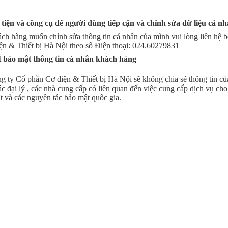
tiện và công cụ để người dùng tiếp cận và chỉnh sửa dữ liệu cá n
ch hàng muốn chỉnh sửa thông tin cá nhân của mình vui lòng liên hệ 
ện & Thiết bị Hà Nội theo số Điện thoại: 024.60279831
t bảo mật thông tin cá nhân khách hàng
g ty Cổ phần Cơ điện & Thiết bị Hà Nội sẽ không chia sẻ thông tin c
ác đại lý , các nhà cung cấp có liên quan đến việc cung cấp dịch vụ ch
t và các nguyên tác bảo mật quốc gia.