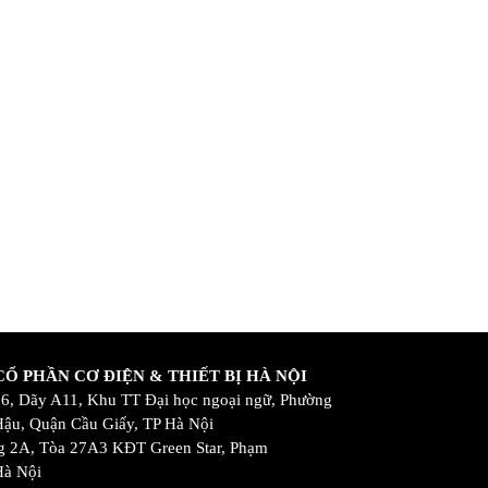
Ổ PHẦN CƠ ĐIỆN & THIẾT BỊ HÀ NỘI
 16, Dãy A11, Khu TT Đại học ngoại ngữ, Phường
ậu, Quận Cầu Giấy, TP Hà Nội
 2A, Tòa 27A3 KĐT Green Star, Phạm
Hà Nội