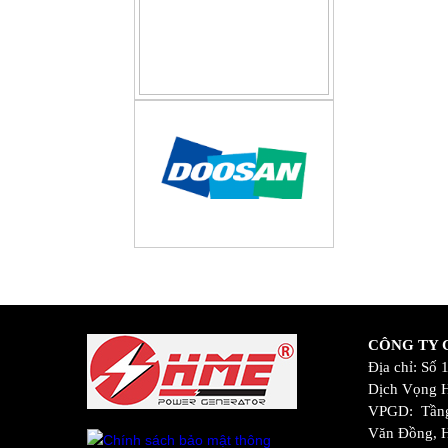
CÔNG TY C
Địa chỉ: Số
Dịch Vọng H
VPGD: Tầng
Văn Đồng, 