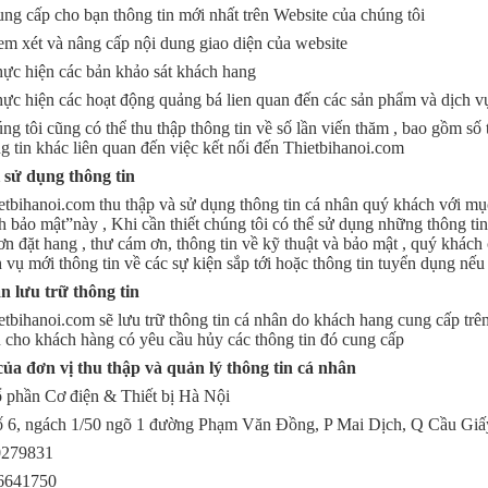
ng cấp cho bạn thông tin mới nhất trên Website của chúng tôi
m xét và nâng cấp nội dung giao diện của website
ực hiện các bản khảo sát khách hang
ực hiện các hoạt động quảng bá lien quan đến các sản phẩm và dịch v
ng tôi cũng có thể thu thập thông tin về số lần viến thăm , bao gồm số 
 tin khác liên quan đến việc kết nối đến Thietbihanoi.com
 sử dụng thông tin
etbihanoi.com thu thập và sử dụng thông tin cá nhân quý khách với mụ
 bảo mật”này , Khi cần thiết chúng tôi có thể sử dụng những thông tin n
ơn đặt hang , thư cám ơn, thông tin về kỹ thuật và bảo mật , quý khách
 vụ mới thông tin về các sự kiện sắp tới hoặc thông tin tuyển dụng n
an lưu trữ thông tin
etbihanoi.com sẽ lưu trữ thông tin cá nhân do khách hang cung cấp trên
ụ cho khách hàng có yêu cầu hủy các thông tin đó cung cấp
 của đơn vị thu thập và quản lý thông tin cá nhân
 phần Cơ điện & Thiết bị Hà Nội
Số 6, ngách 1/50 ngõ 1 đường Phạm Văn Đồng, P Mai Dịch, Q Cầu Giấ
0279831
66641750