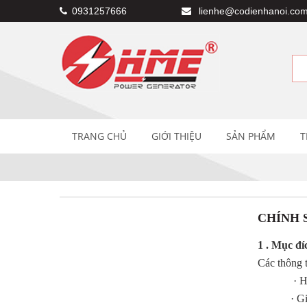
0931257666
lienhe@codienhanoi.com
TRANG CHỦ
GIỚI THIỆU
SẢN PHẨM
T
CHÍNH 
1 .
Mục đíc
Các thông t
·
Hỗ
·
Gi