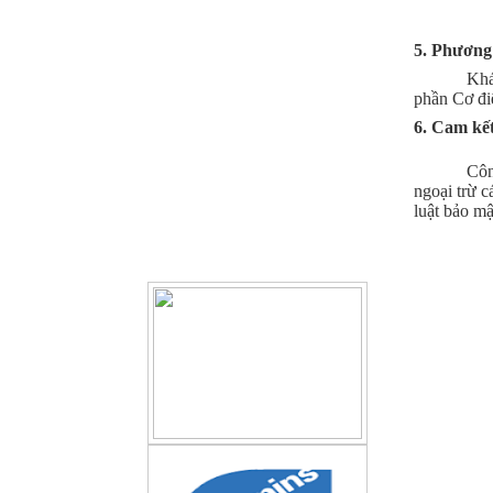
5. Phương 
Khá
phần Cơ đi
6. Cam kế
Côn
ngoại trừ c
luật bảo mậ