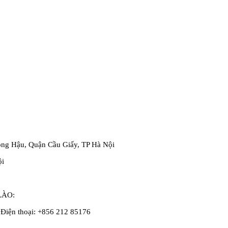
ọng Hậu, Quận Cầu Giấy, TP Hà Nội
ội
LÀO:
 Điện thoại: +856 212 85176