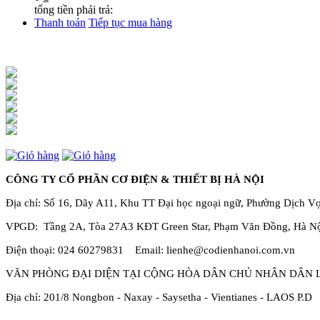
tổng tiền phải trả:
Thanh toán
Tiếp tục mua hàng
CÔNG TY CỔ PHẦN CƠ ĐIỆN & THIẾT BỊ HÀ NỘI
Địa chỉ: Số 16, Dãy A11, Khu TT Đại học ngoại ngữ, Phường Dịch V
VPGD: Tầng 2A, Tòa 27A3 KĐT Green Star, Phạm Văn Đồng, Hà N
Điện thoại: 024 60279831 Email: lienhe@codienhanoi.com.vn
VĂN PHÒNG ĐẠI DIỆN TẠI CỘNG HÒA DÂN CHỦ NHÂN DÂN 
Địa chỉ: 201/8 Nongbon - Naxay - Saysetha - Vientianes - LAOS P.D