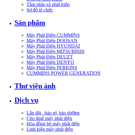
Tầm nhìn và phát triển
Sơ đồ tổ chức
Sản phẩm
Máy Phát Điện CUMMINS
Máy Phát Điện DOOSAN
Máy Phát Điện HYUNDAI
Máy Phát Điện MITSUBISHI
Máy Phát Điện DEUZT
Máy Phát Điện DENYO
Máy Phát Điện PERKINS
CUMMINS POWER GENERATION
Thư viện ảnh
Dịch vụ
Lắp đặt , bảo trì, bảo dưỡng
Cho thuê máy phát điện
Hòa đồng bộ máy phát điện
Linh kiện máy phát điện