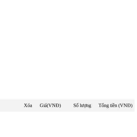
Xóa
Giá(VNĐ)
Số lượng
Tổng tiền (VNĐ)