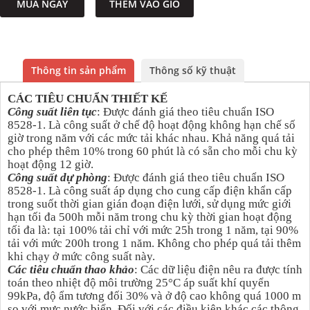
MUA NGAY
THÊM VÀO GIỎ
Thông tin sản phẩm
Thông số kỹ thuật
CÁC TIÊU CHUẨN THIẾT KẾ
Công suất liên tục
: Được đánh giá theo tiêu chuẩn ISO
8528-1. Là công suất ở chế độ hoạt động không hạn chế số
giờ trong năm với các mức tải khác nhau. Khả năng quá tải
cho phép thêm 10% trong 60 phút là có sẵn cho mỗi chu kỳ
hoạt động 12 giờ.
Công suất dự phòng
: Được đánh giá theo tiêu chuẩn ISO
8528-1. Là công suất áp dụng cho cung cấp điện khẩn cấp
trong suốt thời gian gián đoạn điện lưới, sử dụng mức giới
hạn tối đa 500h mỗi năm trong chu kỳ thời gian hoạt động
tối đa là: tại 100% tải chỉ với mức 25h trong 1 năm, tại 90%
tải với mức 200h trong 1 năm. Không cho phép quá tải thêm
khi chạy ở mức công suất này.
Các tiêu chuẩn thao khảo
: Các dữ liệu điện nêu ra được tính
toán theo nhiệt độ môi trường 25°C áp suất khí quyển
99kPa, độ ẩm tương đối 30% và ở độ cao không quá 1000 m
so với mực nước biển. Đối với các điều kiện khác các thông