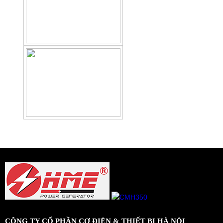
CÔNG TY CỔ PHẦN CƠ ĐIỆN & THIẾT BỊ HÀ NỘI