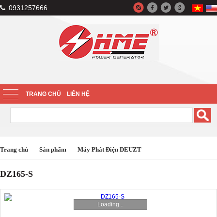
0931257666
TRANG CHỦ
LIÊN HỆ
Trang chủ
Sản phẩm
Máy Phát Điện DEUZT
DZ165-S
Loading...