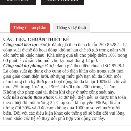
Thông tin sản phẩm
Thông số kỹ thuật
CÁC TIÊU CHUẨN THIẾT KẾ
Công suất liên tục
: Được đánh giá theo tiêu chuẩn ISO 8528-1. Là
công suất ở chế độ hoạt động không hạn chế số giờ trong năm với
các mức tải khác nhau. Khả năng quá tải cho phép thêm 10% trong
60 phút là có sẵn cho mỗi chu kỳ hoạt động 12 giờ.
Công suất dự phòng
: Được đánh giá theo tiêu chuẩn ISO 8528-1.
Là công suất áp dụng cho cung cấp điện khẩn cấp trong suốt thời
gian gián đoạn điện lưới, sử dụng mức giới hạn tối đa 500h mỗi
năm trong chu kỳ thời gian hoạt động tối đa là: tại 100% tải chỉ với
mức 25h trong 1 năm, tại 90% tải với mức 200h trong 1 năm.
Không cho phép quá tải thêm khi chạy ở mức công suất này.
Các tiêu chuẩn thao khảo
: Các dữ liệu điện nêu ra được tính toán
theo nhiệt độ môi trường 25°C áp suất khí quyển 99kPa, độ ẩm
tương đối 30% và ở độ cao không quá 1000 m so với mực nước
biển. Đối với các điều kiện khác các thông số sẽ biến đổi vui lòng
tham khảo các hệ số thay đổi phù hợp với động cơ này.