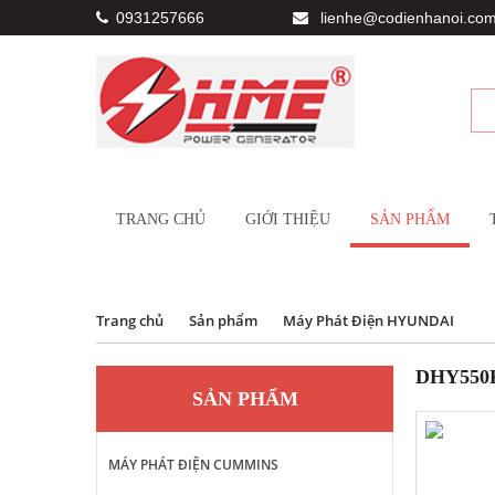
0931257666
lienhe@codienhanoi.com
TRANG CHỦ
GIỚI THIỆU
SẢN PHẨM
Trang chủ
Sản phẩm
Máy Phát Điện HYUNDAI
DHY550
SẢN PHẨM
MÁY PHÁT ĐIỆN CUMMINS