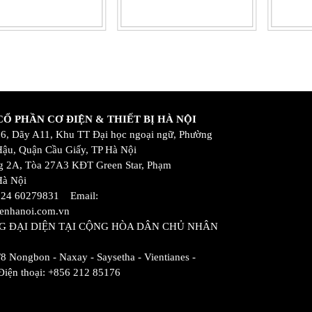
Ổ PHẦN CƠ ĐIỆN & THIẾT BỊ HÀ NỘI
 16, Dãy A11, Khu TT Đại học ngoại ngữ, Phường
ậu, Quận Cầu Giấy, TP Hà Nội
 2A, Tòa 27A3 KĐT Green Star, Phạm
Hà Nội
 024 60279831 Email:
enhanoi.com.vn
G ĐẠI DIỆN TẠI CỘNG HÒA DÂN CHỦ NHÂN
/8 Nongbon - Naxay - Saysetha - Vientianes -
ện thoại: +856 212 85176