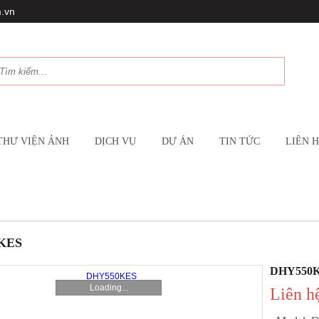
.vn
THƯ VIỆN ẢNH
DỊCH VỤ
DỰ ÁN
TIN TỨC
LIÊN 
KES
DHY550
Loading...
Liên h