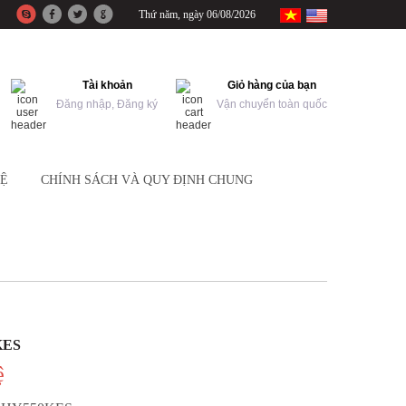
Thứ năm, ngày 06/08/2026
Tài khoản
Giỏ hàng của bạn
Đăng nhập, Đăng ký
Vận chuyển toàn quốc
HỆ
CHÍNH SÁCH VÀ QUY ĐỊNH CHUNG
KES
ệ