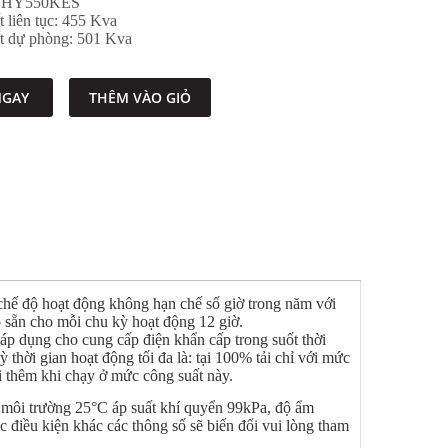
 DHY550KES
t liên tục: 455 Kva
ất dự phòng: 501 Kva
NGAY
THÊM VÀO GIỎ
chế độ hoạt động không hạn chế số giờ trong năm với
 sẵn cho mỗi chu kỳ hoạt động 12 giờ.
áp dụng cho cung cấp điện khẩn cấp trong suốt thời
 thời gian hoạt động tối đa là: tại 100% tải chỉ với mức
i thêm khi chạy ở mức công suất này.
độ môi trường 25°C áp suất khí quyển 99kPa, độ ẩm
điều kiện khác các thông số sẽ biến đổi vui lòng tham