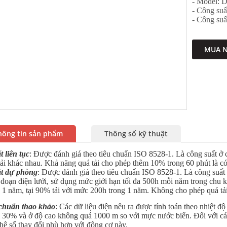
- Model:
- Công suấ
- Công su
MUA 
hông tin sản phẩm
Thông số kỹ thuật
 liên tục
: Được đánh giá theo tiêu chuẩn ISO 8528-1. Là công suất ở 
ải khác nhau. Khả năng quá tải cho phép thêm 10% trong 60 phút là có
t dự phòng
: Được đánh giá theo tiêu chuẩn ISO 8528-1. Là công suất 
 đoạn điện lưới, sử dụng mức giới hạn tối đa 500h mỗi năm trong chu kỳ
 1 năm, tại 90% tải với mức 200h trong 1 năm. Không cho phép quá tả
 chuẩn thao khảo
: Các dữ liệu điện nêu ra được tính toán theo nhiệt 
 30% và ở độ cao không quá 1000 m so với mực nước biển. Đối với các 
hệ số thay đổi phù hợp với động cơ này.