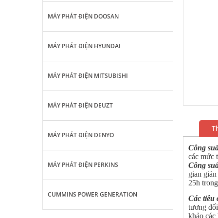
MÁY PHÁT ĐIỆN DOOSAN
MÁY PHÁT ĐIỆN HYUNDAI
MÁY PHÁT ĐIỆN MITSUBISHI
MÁY PHÁT ĐIỆN DEUZT
T
MÁY PHÁT ĐIỆN DENYO
Công suất
các mức t
MÁY PHÁT ĐIỆN PERKINS
Công suấ
gian gián
25h trong
CUMMINS POWER GENERATION
Các tiêu
tương đối
khảo các 