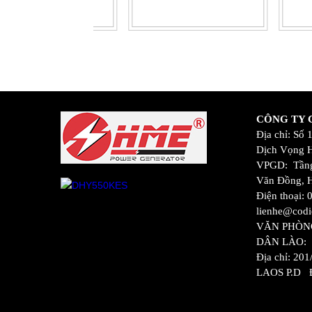
CÔNG TY C
Địa chỉ: Số
Dịch Vọng H
VPGD: Tầng
Văn Đồng, 
Điện thoại:
lienhe@codi
VĂN PHÒN
DÂN LÀO:
Địa chỉ: 201
LAOS P.D Đi