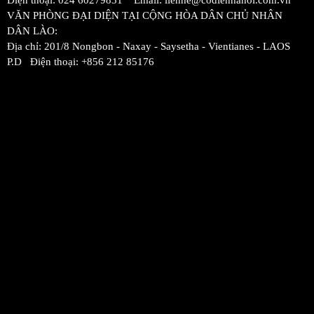
Điện thoại: 024 60279831 Email: lienhe@codienhanoi.com.vn
VĂN PHÒNG ĐẠI DIỆN TẠI CỘNG HÒA DÂN CHỦ NHÂN
DÂN LÀO:
Địa chỉ: 201/8 Nongbon - Naxay - Saysetha - Vientianes - LAOS
P.D Điện thoại: +856 212 85176