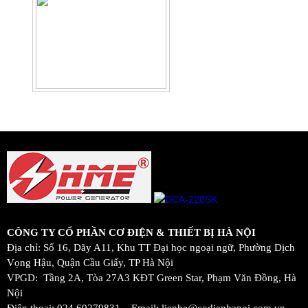
CÔNG TY CỔ PHẦN CƠ ĐIỆN & THIẾT BỊ HÀ NỘI
Địa chỉ: Số 16, Dãy A11, Khu TT Đại học ngoại ngữ, Phường Dịch
Vọng Hậu, Quận Cầu Giấy, TP Hà Nội
VPGD: Tầng 2A, Tòa 27A3 KĐT Green Star, Phạm Văn Đồng, Hà
Nội