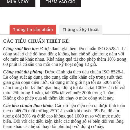
MUA NGAY
THÊM VÀO GIỎ
Thông tin sản phẩm
Thông số kỹ thuật
CÁC TIÊU CHUẨN THIẾT KẾ
Công suất liên tục
: Được đánh giá theo tiêu chuẩn ISO 8528-1. Là
công suất ở chế độ hoạt động không hạn chế số giờ trong năm với
các mức tải khác nhau. Khả năng quá tải cho phép thêm 10% trong
60 phút là có sẵn cho mỗi chu kỳ hoạt động 12 giờ.
Công suất dự phòng
: Được đánh giá theo tiêu chuẩn ISO 8528-1.
Là công suất áp dụng cho cung cấp điện khẩn cấp trong suốt thời
gian gián đoạn điện lưới, sử dụng mức giới hạn tối đa 500h mỗi
năm trong chu kỳ thời gian hoạt động tối đa là: tại 100% tải chỉ với
mức 25h trong 1 năm, tại 90% tải với mức 200h trong 1 năm.
Không cho phép quá tải thêm khi chạy ở mức công suất này.
Các tiêu chuẩn thao khảo
: Các dữ liệu điện nêu ra được tính toán
theo nhiệt độ môi trường 25°C áp suất khí quyển 99kPa, độ ẩm
tương đối 30% và ở độ cao không quá 1000 m so với mực nước
biển. Đối với các điều kiện khác các thông số sẽ biến đổi vui lòng
tham khảo các hệ số thay đổi phù hợp với động cơ này.